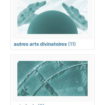
autres arts divinatoires
(11)