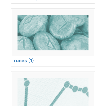
runes
(1)