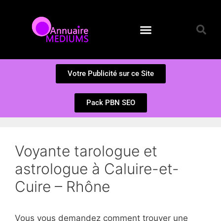
Annuaire des Médiums
Questions et Réponses
Soumission d’un site
Votre Publicité sur ce Site
Pack PBN SEO
Voyante tarologue et
astrologue à Caluire-et-
Cuire – Rhône
Vous vous demandez comment trouver une