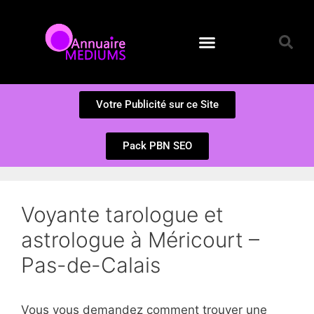
Annuaire des Médiums
Questions et Réponses
Soumission d’un site
Votre Publicité sur ce Site
Pack PBN SEO
Voyante tarologue et
astrologue à Méricourt –
Pas-de-Calais
Vous vous demandez comment trouver une