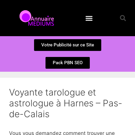
Annuaire des Médiums
Questions et Réponses
Soumission d’un site
Votre Publicité sur ce Site
Pack PBN SEO
Voyante tarologue et
astrologue à Harnes – Pas-
de-Calais
Vous vous demandez comment trouver une