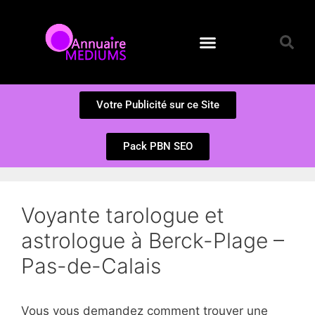
Annuaire des Médiums
Questions et Réponses
Soumission d’un site
Votre Publicité sur ce Site
Pack PBN SEO
Voyante tarologue et
astrologue à Berck-Plage –
Pas-de-Calais
Vous vous demandez comment trouver une