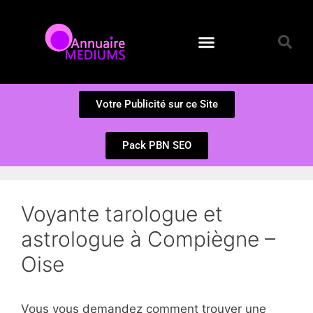
Annuaire des Médiums
Questions et Réponses
Soumission d’un site
Votre Publicité sur ce Site
Pack PBN SEO
Voyante tarologue et
astrologue à Compiègne –
Oise
Vous vous demandez comment trouver une