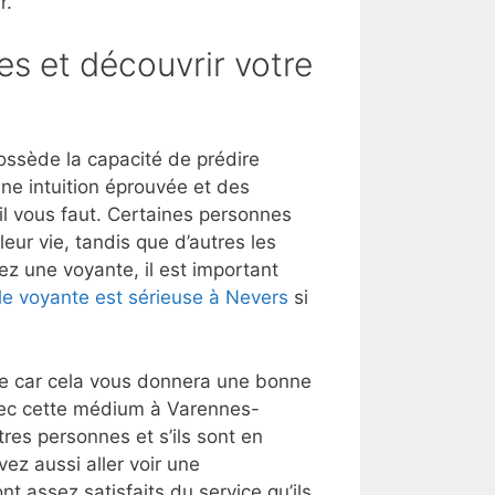
r.
es et découvrir votre
ssède la capacité de prédire
une intuition éprouvée et des
’il vous faut. Certaines personnes
eur vie, tandis que d’autres les
ez une voyante, il est important
le voyante est sérieuse à Nevers
si
lle car cela vous donnera une bonne
vec cette médium à Varennes-
es personnes et s’ils sont en
ez aussi aller voir une
nt assez satisfaits du service qu’ils