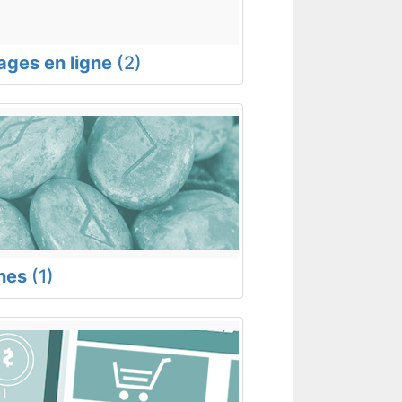
rages en ligne
(2)
nes
(1)