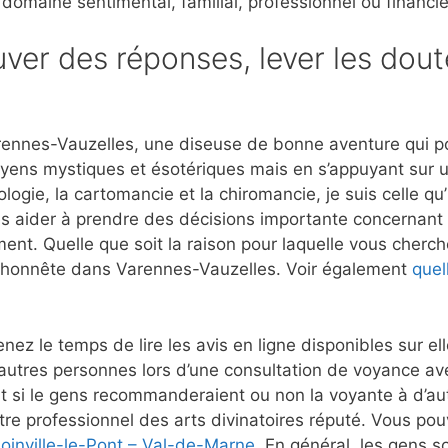
 domaine sentimental, familial, professionnel ou financie
ver des réponses, lever les dout
rennes-Vauzelles, une diseuse de bonne aventure qui po
moyens mystiques et ésotériques mais en s’appuyant sur 
ogie, la cartomancie et la chiromancie, je suis celle qu
es aider à prendre des décisions importante concernant l
ment. Quelle que soit la raison pour laquelle vous cherch
et honnête dans Varennes-Vauzelles. Voir également
quel
nez le temps de lire les avis en ligne disponibles sur e
’autres personnes lors d’une consultation de voyance a
 si le gens recommanderaient ou non la voyante à d’autr
re professionnel des arts divinatoires réputé. Vous pouv
Joinville-le-Pont – Val-de-Marne
. En général, les gens so