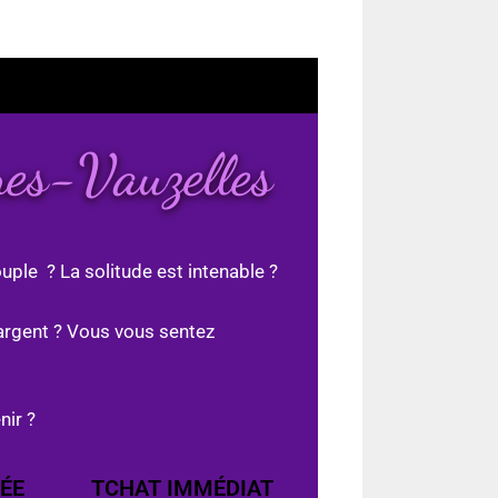
nes-Vauzelles
uple ? La solitude est intenable ?
argent ? Vous vous sentez
nir ?
ÉE
TCHAT IMMÉDIAT