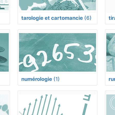
tarologie et cartomancie
(6)
ti
numérologie
(1)
ru