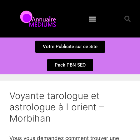
Annuaire des Médiums
Questions et Réponses
Soumission d’un site
Votre Publicité sur ce Site
Pack PBN SEO
Voyante tarologue et
astrologue à Lorient –
Morbihan
Vous vous demandez comment trouver une