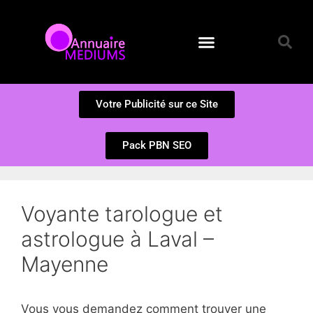
Annuaire des Médiums
Questions et Réponses
Soumission d’un site
Votre Publicité sur ce Site
Pack PBN SEO
Voyante tarologue et
astrologue à Laval –
Mayenne
Vous vous demandez comment trouver une