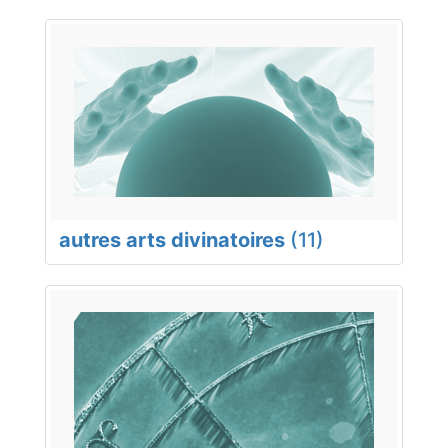
autres arts divinatoires
(11)