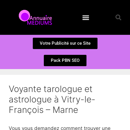
Annuaire des Médiums
Questions et Réponses
Soumission d’un site
Votre Publicité sur ce Site
Pack PBN SEO
Voyante tarologue et
astrologue à Vitry-le-
François – Marne
Vous vous demandez comment trouver une