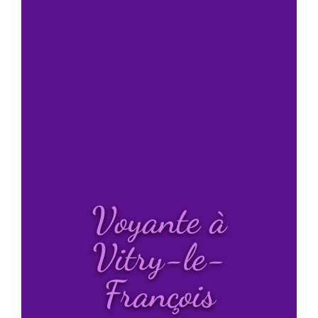
Voyante à
Vitry-le-
François