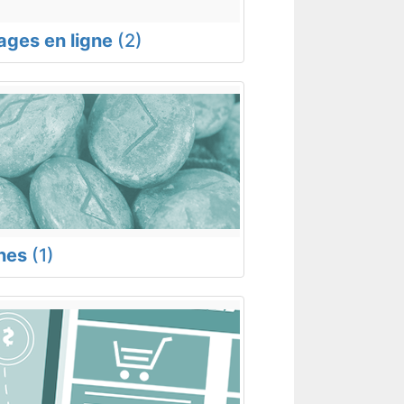
rages en ligne
(2)
nes
(1)