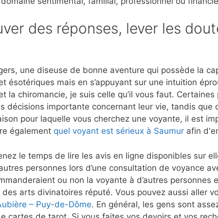
 domaine sentimental, familial, professionnel ou financie
ver des réponses, lever les dout
ers, une diseuse de bonne aventure qui possède la capa
et ésotériques mais en s’appuyant sur une intuition ép
t la chiromancie, je suis celle qu’il vous faut. Certaine
s décisions importante concernant leur vie, tandis que d
aison pour laquelle vous cherchez une voyante, il est imp
ire également
quel voyant est sérieux à Saumur
afin d'e
nez le temps de lire les avis en ligne disponibles sur e
autres personnes lors d’une consultation de voyance a
mmanderaient ou non la voyante à d’autres personnes et
 des arts divinatoires réputé. Vous pouvez aussi aller vo
 Aubière – Puy-de-Dôme
. En général, les gens sont assez
e cartes de tarot. Si vous faites vos devoirs et vos rec