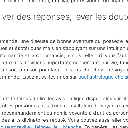
 domaine sentimental, familial, professionnel ou financie
ver des réponses, lever les dout
mande, une diseuse de bonne aventure qui possède la c
ues et ésotériques mais en s’appuyant sur une intuition
rtomancie et la chiromancie, je suis celle qu’il vous fau
rendre des décisions importante concernant leur vie, tan
que soit la raison pour laquelle vous cherchez une voyant
armande. Lisez aussi les infos sur
quel astrologue chois
nez le temps de lire les avis en ligne disponibles sur e
’autres personnes lors d’une consultation de voyance 
 recommanderaient ou non la voyante à d’autres person
 des arts divinatoires réputé. Vous pouvez aussi aller vo
Équeurdreville-Hainneville – Manche
. En général, les ge