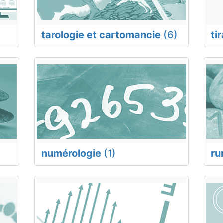
tarologie et cartomancie
(6)
ti
numérologie
(1)
ru