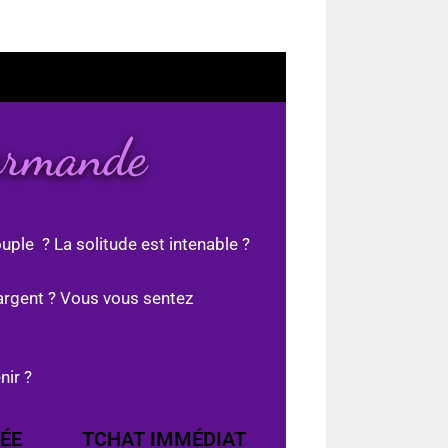
armande
uple ? La solitude est intenable ?
argent ? Vous vous sentez
nir ?
ÉE
TCHAT IMMÉDIAT