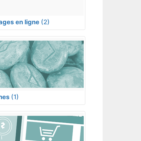
rages en ligne
(2)
nes
(1)