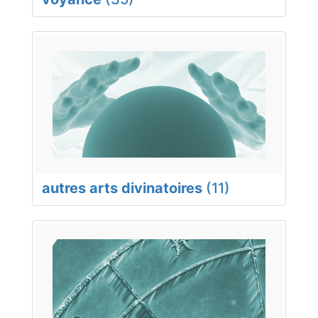
autres arts divinatoires
(11)