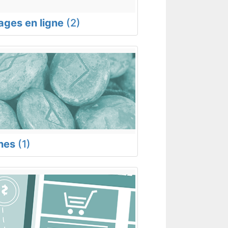
rages en ligne
(2)
nes
(1)