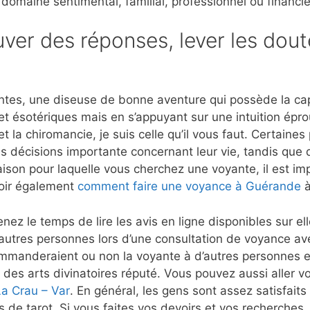
 domaine sentimental, familial, professionnel ou financie
ver des réponses, lever les dout
tes, une diseuse de bonne aventure qui possède la capa
et ésotériques mais en s’appuyant sur une intuition ép
t la chiromancie, je suis celle qu’il vous faut. Certaine
s décisions importante concernant leur vie, tandis que d
aison pour laquelle vous cherchez une voyante, il est imp
oir également
comment faire une voyance à Guérande
à
nez le temps de lire les avis en ligne disponibles sur e
’autres personnes lors d’une consultation de voyance a
mmanderaient ou non la voyante à d’autres personnes et
 des arts divinatoires réputé. Vous pouvez aussi aller vo
La Crau – Var
. En général, les gens sont assez satisfaits 
 de tarot. Si vous faites vos devoirs et vos recherches