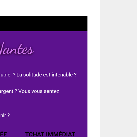
Nantes
uple ? La solitude est intenable ?
argent ? Vous vous sentez
nir ?
ÉE
TCHAT IMMÉDIAT