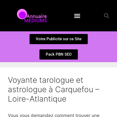
Annuaire des Médiums
Questions et Réponses
Soumission d’un site
Votre Publicité sur ce Site
Pack PBN SEO
Voyante tarologue et
astrologue à Carquefou –
Loire-Atlantique
Vous vous demandez comment trouver une