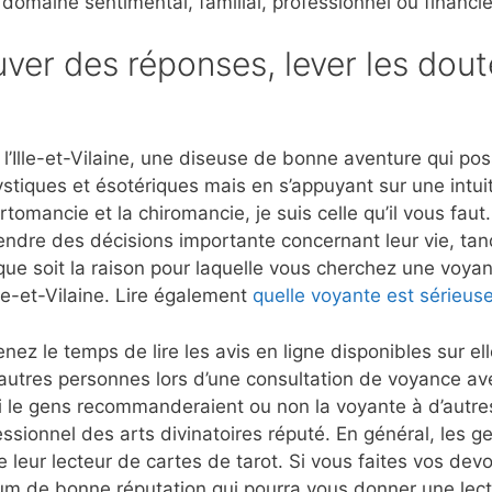
 domaine sentimental, familial, professionnel ou financie
ver des réponses, lever les dout
’Ille-et-Vilaine, une diseuse de bonne aventure qui poss
stiques et ésotériques mais en s’appuyant sur une intui
rtomancie et la chiromancie, je suis celle qu’il vous fau
rendre des décisions importante concernant leur vie, tan
que soit la raison pour laquelle vous cherchez une voyant
lle-et-Vilaine. Lire également
quelle voyante est sérieus
nez le temps de lire les avis en ligne disponibles sur e
autres personnes lors d’une consultation de voyance ave
i le gens recommanderaient ou non la voyante à d’autres
ssionnel des arts divinatoires réputé. En général, les g
 leur lecteur de cartes de tarot. Si vous faites vos dev
m de bonne réputation qui pourra vous donner une lect