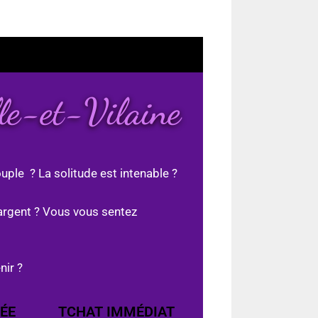
lle-et-Vilaine
uple ? La solitude est intenable ?
argent ? Vous vous sentez
nir ?
ÉE
TCHAT IMMÉDIAT