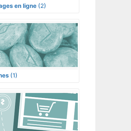
rages en ligne
(2)
nes
(1)