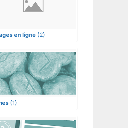
rages en ligne
(2)
nes
(1)