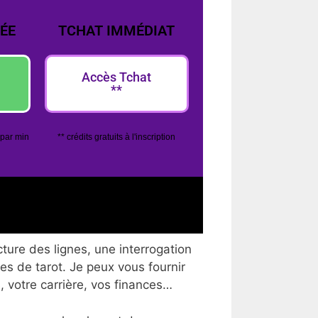
ÉE
TCHAT IMMÉDIAT
Accès Tchat
**
 par min
** crédits gratuits à l'inscription
ture des lignes, une interrogation
tes de tarot. Je peux vous fournir
, votre carrière, vos finances…