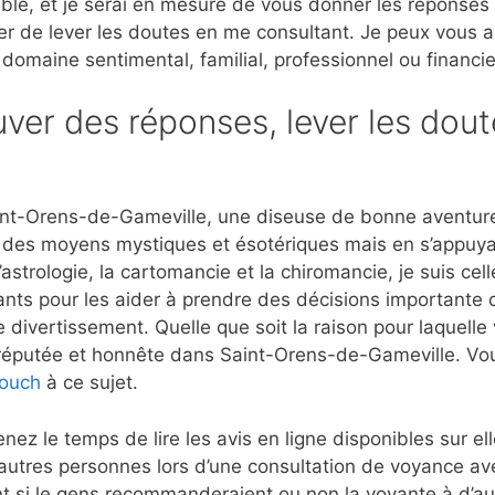
ble, et je serai en mesure de vous donner les réponses
er de lever les doutes en me consultant. Je peux vous 
 domaine sentimental, familial, professionnel ou financie
ver des réponses, lever les dout
int-Orens-de-Gameville, une diseuse de bonne aventure
ant des moyens mystiques et ésotériques mais en s’appuya
rologie, la cartomancie et la chiromancie, je suis celle
nts pour les aider à prendre des décisions importante c
e divertissement. Quelle que soit la raison pour laquelle
t réputée et honnête dans Saint-Orens-de-Gameville. Vo
Touch
à ce sujet.
nez le temps de lire les avis en ligne disponibles sur e
’autres personnes lors d’une consultation de voyance a
 si le gens recommanderaient ou non la voyante à d’aut