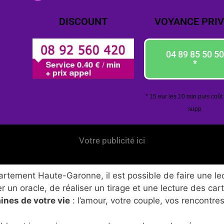
DISCOUNT
VOYANCE PRIV
04 89 85 50 50
*
* 15 eur les 10 min puis coût
supp
Votre publicité ici
tement Haute-Garonne, il est possible de faire une lec
 un oracle, de réaliser un tirage et une lecture des car
ines de votre vie
: l’amour, votre couple, vos rencontres