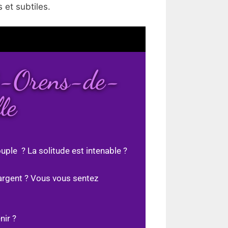
 et subtiles.
nt-Orens-de-
le
uple ? La solitude est intenable ?
argent ? Vous vous sentez
nir ?