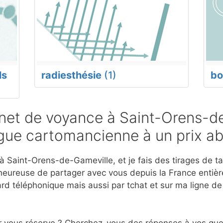
ls
radiesthésie
(1)
bo
et de voyance à Saint-Orens-d
ogue cartomancienne à un prix a
 Saint-Orens-de-Gameville, et je fais des tirages de tar
eureuse de partager avec vous depuis la France entière
d téléphonique mais aussi par tchat et sur ma ligne d
r vous réserve ? Cherchez-vous des réponses à vos ques