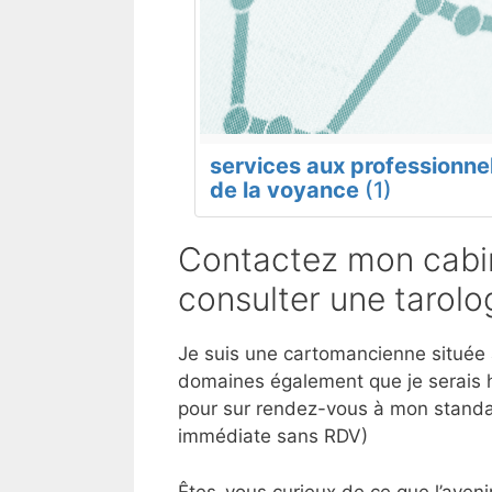
services aux professionne
de la voyance
(1)
Contactez mon cabin
consulter une tarol
Je suis une cartomancienne située à
domaines également que je serais h
pour sur rendez-vous à mon standar
immédiate sans RDV)
Êtes-vous curieux de ce que l’aveni