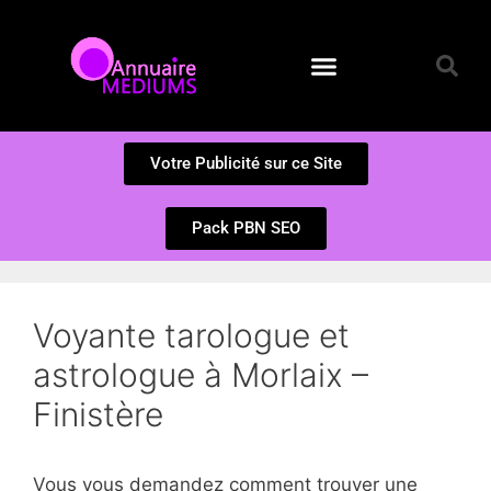
Annuaire des Médiums
Questions et Réponses
Soumission d’un site
Votre Publicité sur ce Site
Pack PBN SEO
Voyante tarologue et
astrologue à Morlaix –
Finistère
Vous vous demandez comment trouver une