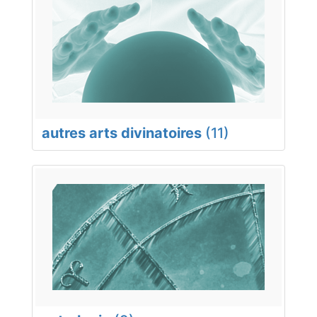
autres arts divinatoires
(11)