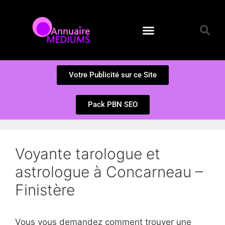
Annuaire des Médiums
Questions et Réponses
Soumission d’un site
Votre Publicité sur ce Site
Pack PBN SEO
Voyante tarologue et
astrologue à Concarneau –
Finistère
Vous vous demandez comment trouver une