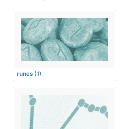
runes
(1)