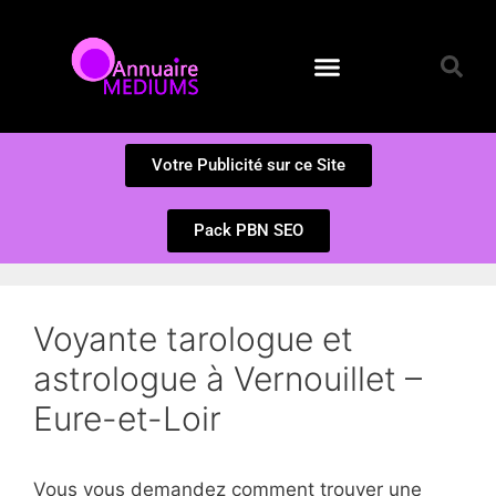
Annuaire des Médiums
Questions et Réponses
Soumission d’un site
Votre Publicité sur ce Site
Pack PBN SEO
Voyante tarologue et
astrologue à Vernouillet –
Eure-et-Loir
Vous vous demandez comment trouver une