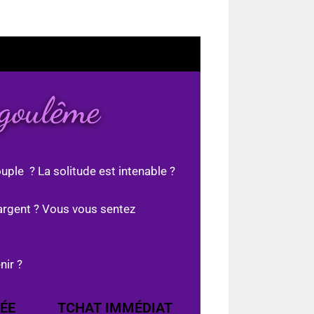
goulême
uple ? La solitude est intenable ?
argent ? Vous vous sentez
nir ?
ÉE
TCHAT IMMÉDIAT