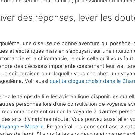
 domaine sentimental, familial, professionnel ou financie
ver des réponses, lever les dout
oulême, une diseuse de bonne aventure qui possède la c
ues et ésotériques mais en s’appuyant sur une intuition
rtomancie et la chiromancie, je suis celle qu’il vous fau
rendre des décisions importante concernant leur vie, tan
que soit la raison pour laquelle vous cherchez une voyant
ngoulême. Voir aussi
quel tarologue choisir dans la Char
nez le temps de lire les avis en ligne disponibles sur e
’autres personnes lors d’une consultation de voyance 
 recommanderaient ou non la voyante à d’autres person
 des arts divinatoires réputé. Vous pouvez aussi aller vo
 Hayange – Moselle
. En général, les gens sont assez satis
artes de tarot. Si vous faites vos devoirs et vos recher