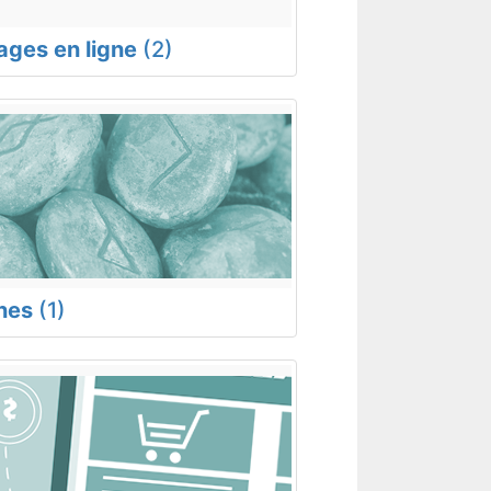
rages en ligne
(2)
nes
(1)