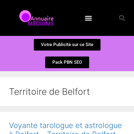
Annuaire des Médiums
Questions et Réponses
Soumission d’un site
Votre Publicité sur ce Site
Pack PBN SEO
Territoire de Belfort
Voyante tarologue et astrologue