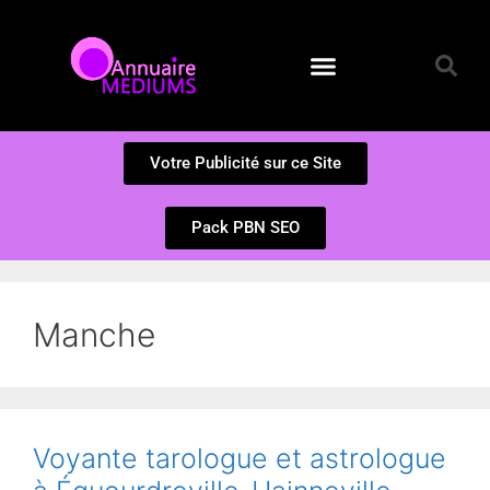
Annuaire des Médiums
Questions et Réponses
Soumission d’un site
Votre Publicité sur ce Site
Pack PBN SEO
Manche
Voyante tarologue et astrologue