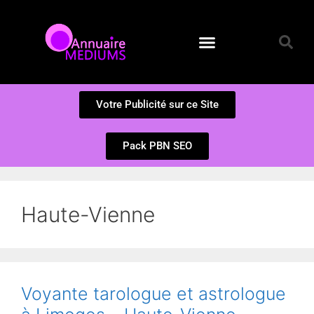
Annuaire des Médiums
Questions et Réponses
Soumission d’un site
Votre Publicité sur ce Site
Pack PBN SEO
Haute-Vienne
Voyante tarologue et astrologue