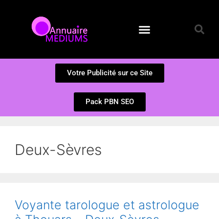
Annuaire des Médiums
Questions et Réponses
Soumission d’un site
Votre Publicité sur ce Site
Pack PBN SEO
Deux-Sèvres
Voyante tarologue et astrologue