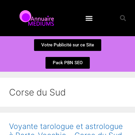
Annuaire des Médiums
Questions et Réponses
Soumission d’un site
Votre Publicité sur ce Site
Pack PBN SEO
Corse du Sud
Voyante tarologue et astrologue