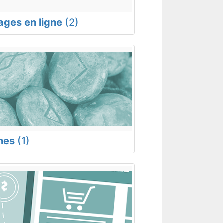
rages en ligne
(2)
nes
(1)