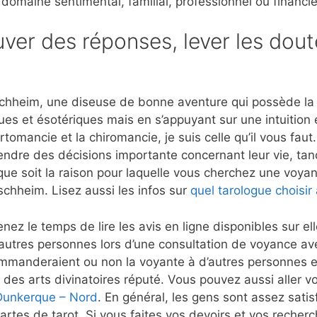
 domaine sentimental, familial, professionnel ou financie
ver des réponses, lever les dout
chheim, une diseuse de bonne aventure qui possède la c
ues et ésotériques mais en s’appuyant sur une intuition
rtomancie et la chiromancie, je suis celle qu’il vous fau
rendre des décisions importante concernant leur vie, tan
que soit la raison pour laquelle vous cherchez une voyant
schheim. Lisez aussi les infos sur
quel tarologue choisir 
nez le temps de lire les avis en ligne disponibles sur e
autres personnes lors d’une consultation de voyance a
mmanderaient ou non la voyante à d’autres personnes et
 des arts divinatoires réputé. Vous pouvez aussi aller vo
 Dunkerque – Nord
. En général, les gens sont assez satisf
artes de tarot. Si vous faites vos devoirs et vos recher