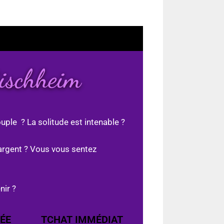
Bischheim
uple ? La solitude est intenable ?
argent ? Vous vous sentez
nir ?
ÉE
TCHAT IMMÉDIAT