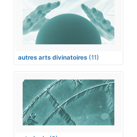
autres arts divinatoires
(11)