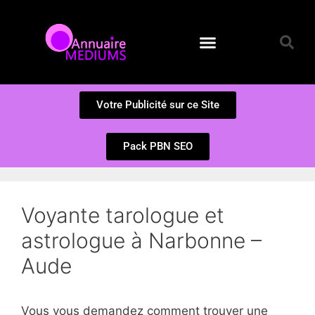
Annuaire des Médiums
Questions et Réponses
Soumission d’un site
Votre Publicité sur ce Site
Pack PBN SEO
Voyante tarologue et
astrologue à Narbonne –
Aude
Vous vous demandez comment trouver une