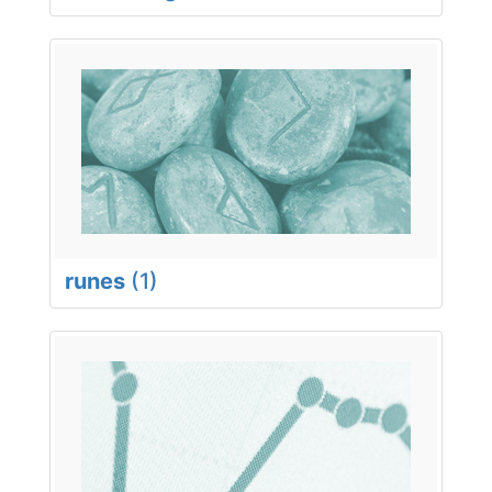
runes
(1)