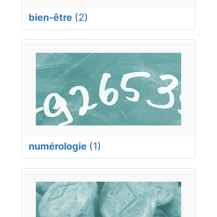
bien-être
(2)
numérologie
(1)