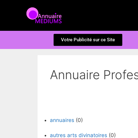
Votre Publicité sur ce Site
Annuaire Profe
annuaires
(0)
autres arts divinatoires
(0)