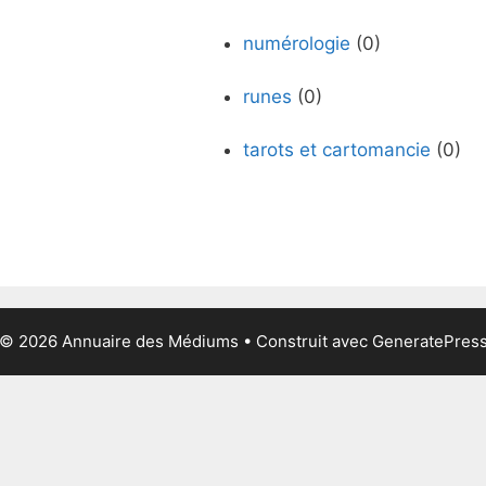
numérologie
(0)
runes
(0)
tarots et cartomancie
(0)
© 2026 Annuaire des Médiums
• Construit avec
GeneratePres