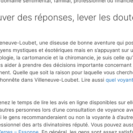
 domaine sentimental, familial, professionnel ou financie
ver des réponses, lever les dout
leneuve-Loubet, une diseuse de bonne aventure qui pos
moyens mystiques et ésotériques mais en s’appuyant sur 
ogie, la cartomancie et la chiromancie, je suis celle qu
es aider à prendre des décisions importante concernant l
ment. Quelle que soit la raison pour laquelle vous cherch
t honnête dans Villeneuve-Loubet. Lire aussi
quel voyant
nez le temps de lire les avis en ligne disponibles sur e
autres personnes lors d’une consultation de voyance a
 le gens recommanderaient ou non la voyante à d’autres
ssionnel des arts divinatoires réputé. Vous pouvez aussi
Yerres – Essonne
. En général, les gens sont assez satisfa