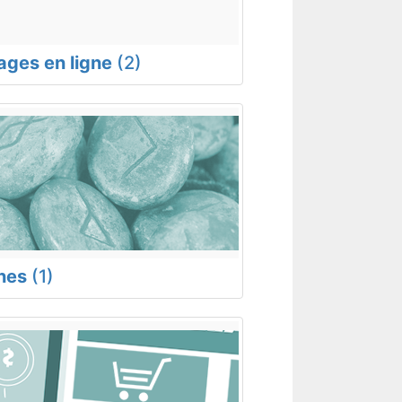
rages en ligne
(2)
nes
(1)