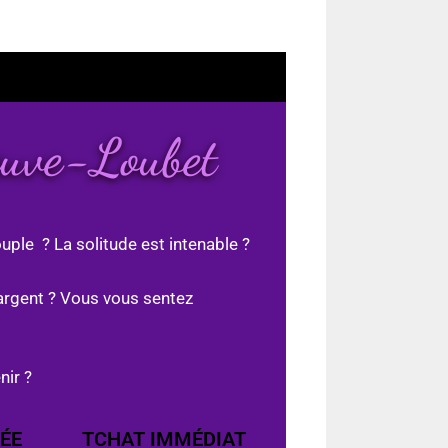
euve-Loubet
uple ? La solitude est intenable ?
argent ? Vous vous sentez
nir ?
ÉE
TCHAT IMMÉDIAT