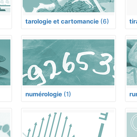
tarologie et cartomancie
(6)
ti
numérologie
(1)
ru