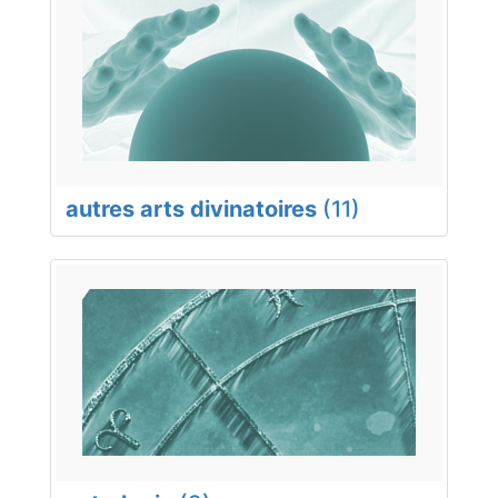
autres arts divinatoires
(11)