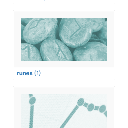
runes
(1)