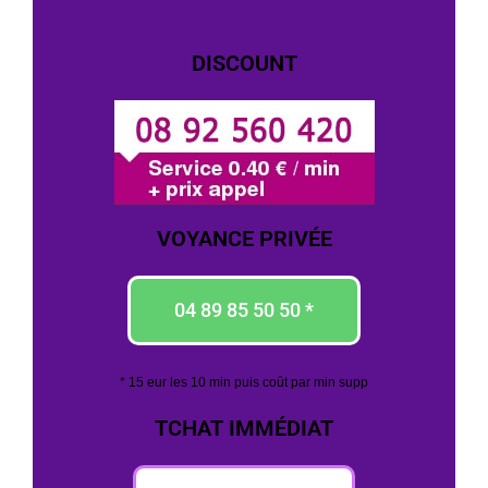
DISCOUNT
VOYANCE PRIVÉE
04 89 85 50 50 *
* 15 eur les 10 min puis coût par min supp
TCHAT IMMÉDIAT